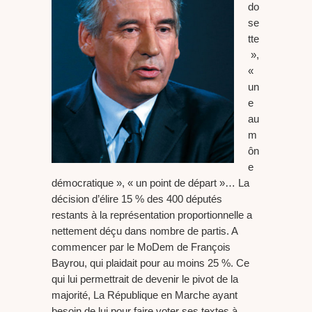
do
se
tte
»,
«
un
e
au
m
ôn
e
démocratique », « un point de départ »… La
décision d’élire 15 % des 400 députés
restants à la représentation proportionnelle a
nettement déçu dans nombre de partis. A
commencer par le MoDem de François
Bayrou, qui plaidait pour au moins 25 %. Ce
qui lui permettrait de devenir le pivot de la
majorité, La République en Marche ayant
besoin de lui pour faire voter ses textes à