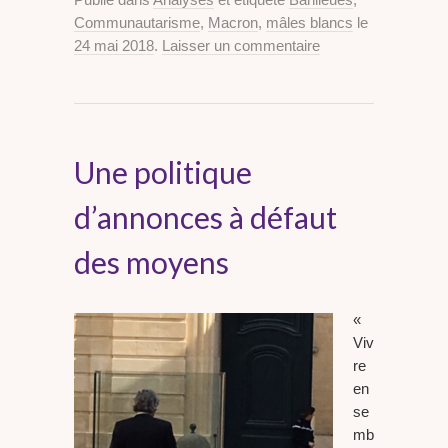
Communautarisme
,
Macron
,
mâles blancs
le
24 mai 2018
.
Laisser un commentaire
Une politique
d’annonces à défaut
des moyens
«
Viv
re
en
se
mb