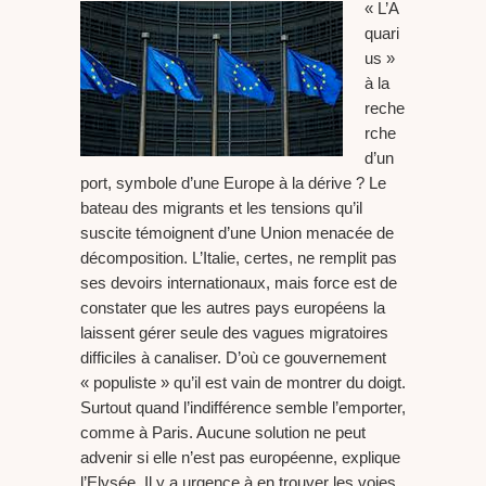
« L’A
quari
us »
à la
reche
rche
d’un
port, symbole d’une Europe à la dérive ? Le
bateau des migrants et les tensions qu’il
suscite témoignent d’une Union menacée de
décomposition. L’Italie, certes, ne remplit pas
ses devoirs internationaux, mais force est de
constater que les autres pays européens la
laissent gérer seule des vagues migratoires
difficiles à canaliser. D’où ce gouvernement
« populiste » qu’il est vain de montrer du doigt.
Surtout quand l’indifférence semble l’emporter,
comme à Paris. Aucune solution ne peut
advenir si elle n’est pas européenne, explique
l’Elysée. Il y a urgence à en trouver les voies.