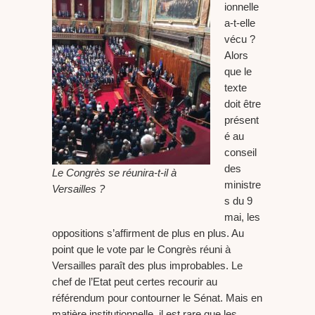
ionnelle
a-t-elle
vécu ?
Alors
que le
texte
doit être
présent
é au
conseil
des
Le Congrès se réunira-t-il à
ministre
Versailles ?
s du 9
mai, les
oppositions s’affirment de plus en plus. Au
point que le vote par le Congrès réuni à
Versailles paraît des plus improbables. Le
chef de l’Etat peut certes recourir au
référendum pour contourner le Sénat. Mais en
matière institutionnelle, il est rare que les