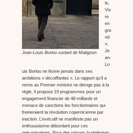
le,
Viv
re
en
gra
nd
».
Je
Jean-Louis Borloo sortant de Matignon
an-
Lo
uis Borloo ne lésine jamais dans ses
ambitions « décoiffantes ». Le rapport qu’il a
remis au Premier ministre ne déroge pas à la
règle. Il propose 19 programmes pour un
engagement financier de 48 milliards et
menace de sanctions les fonctionnaires qui
freineraient la révolution copernicienne par
inaction. L’exécutif ne manifeste pas un
enthousiasme débordant pour ces
préconisations. Pour des raisons budgétaires,