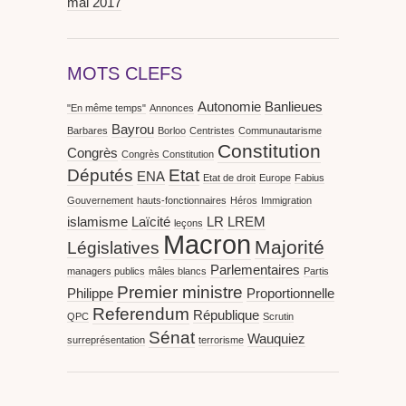
mai 2017
MOTS CLEFS
Autonomie
Banlieues
"En même temps"
Annonces
Bayrou
Barbares
Borloo
Centristes
Communautarisme
Constitution
Congrès
Congrès Constitution
Députés
Etat
ENA
Etat de droit
Europe
Fabius
Gouvernement
hauts-fonctionnaires
Héros
Immigration
islamisme
Laïcité
LR
LREM
leçons
Macron
Majorité
Législatives
Parlementaires
managers publics
mâles blancs
Partis
Premier ministre
Philippe
Proportionnelle
Referendum
République
QPC
Scrutin
Sénat
Wauquiez
surreprésentation
terrorisme