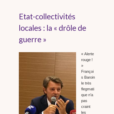
Etat-collectivités
locales : la « drôle de
guerre »
« Alerte
rouge !
»
Françoi
s Baroin
le très
flegmati
que n’a
pas
craint
les