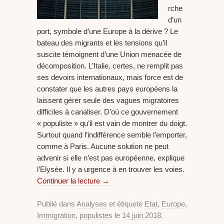
rche
d’un
port, symbole d’une Europe à la dérive ? Le
bateau des migrants et les tensions qu’il
suscite témoignent d’une Union menacée de
décomposition. L’Italie, certes, ne remplit pas
ses devoirs internationaux, mais force est de
constater que les autres pays européens la
laissent gérer seule des vagues migratoires
difficiles à canaliser. D’où ce gouvernement
« populiste » qu’il est vain de montrer du doigt.
Surtout quand l’indifférence semble l’emporter,
comme à Paris. Aucune solution ne peut
advenir si elle n’est pas européenne, explique
l’Elysée. Il y a urgence à en trouver les voies.
Continuer la lecture
→
Publié dans
Analyses
et étiqueté
Etat
,
Europe
,
Immigration
,
populistes
le
14 juin 2018
.