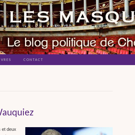
IVRES
CONTACT
 Wauquiez
s et deux