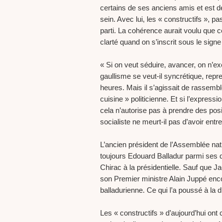
certains de ses anciens amis et est 
sein. Avec lui, les « constructifs », p
parti. La cohérence aurait voulu que 
clarté quand on s’inscrit sous le signe d
« Si on veut séduire, avancer, on n’e
gaullisme se veut-il syncrétique, repr
heures. Mais il s’agissait de rassembl
cuisine » politicienne. Et si l’expressi
cela n’autorise pas à prendre des posit
socialiste ne meurt-il pas d’avoir ent
L’ancien président de l’Assemblée na
toujours Edouard Balladur parmi ses d
Chirac à la présidentielle. Sauf que J
son Premier ministre Alain Juppé enco
balladurienne. Ce qui l’a poussé à la
Les « constructifs » d’aujourd’hui ont 