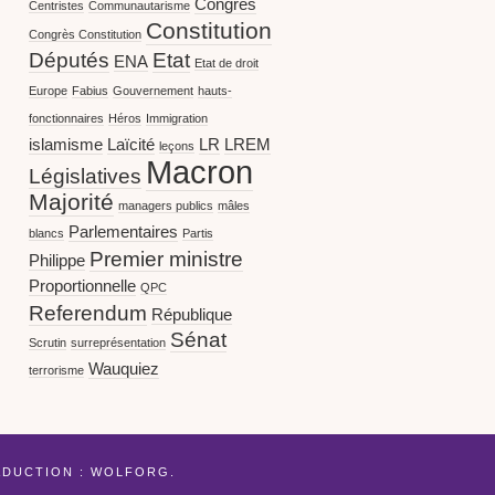
Congrès
Centristes
Communautarisme
Constitution
Congrès Constitution
Députés
Etat
ENA
Etat de droit
Europe
Fabius
Gouvernement
hauts-
fonctionnaires
Héros
Immigration
islamisme
Laïcité
LR
LREM
leçons
Macron
Législatives
Majorité
managers publics
mâles
Parlementaires
blancs
Partis
Premier ministre
Philippe
Proportionnelle
QPC
Referendum
République
Sénat
Scrutin
surreprésentation
Wauquiez
terrorisme
ADUCTION :
WOLFORG
.