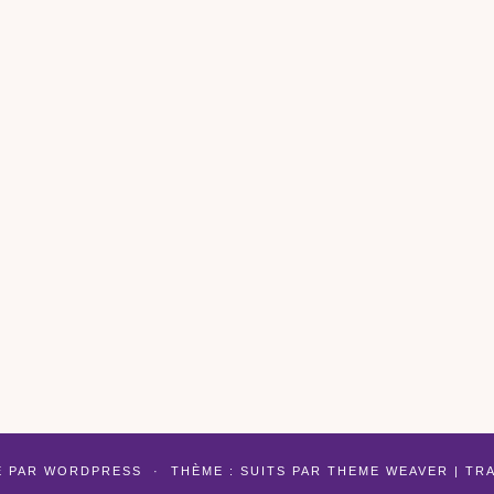
É PAR
WORDPRESS
·
THÈME : SUITS PAR
THEME WEAVER
| TR