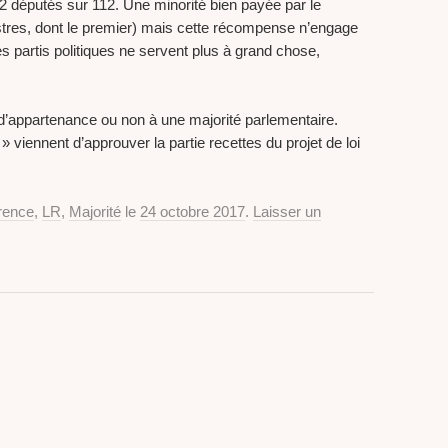
: 12 députés sur 112. Une minorité bien payée par le
istres, dont le premier) mais cette récompense n’engage
es partis politiques ne servent plus à grand chose,
e d’appartenance ou non à une majorité parlementaire.
» viennent d’approuver la partie recettes du projet de loi
rence
,
LR
,
Majorité
le
24 octobre 2017
.
Laisser un