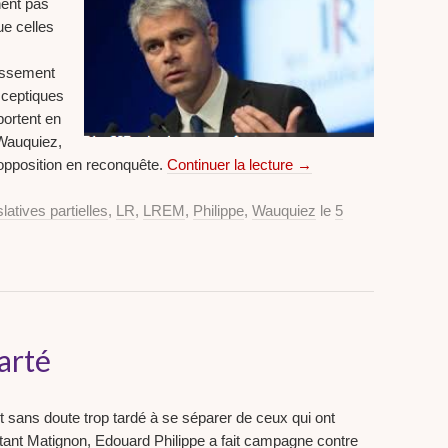
nent pas
ue celles
tissement
 sceptiques
portent en
 Wauquiez,
 opposition en reconquête.
Continuer la lecture
→
latives partielles
,
LR
,
LREM
,
Philippe
,
Wauquiez
le
5
arté
 sans doute trop tardé à se séparer de ceux qui ont
ptant Matignon, Edouard Philippe a fait campagne contre