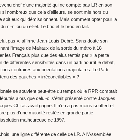
devenu chef d’une majorité qui ne compte pas LR en son
as si nombreux que cela d’ailleurs, se sont mis hors du
ce soit eux qui démissionnent. Mais comment opter pour la
u ni-ni ou du et-et. Le bric et le broc en fait.
xclut pas », affirme Jean-Louis Debré. Sans doute son
enant l’image de Malraux de la sortie du métro à 18
er les Français plus que des élus tentés par « la petite
on de différentes sensibilités dans un parti nourrit le débat,
ions contraires aux orientations majoritaires. Le Parti
retenu des gauches « irréconciliables » ?
tionale se souvient peut-être du temps où le RPR comptait
éputés alors que celui-ci s’était présenté contre Jacques
acques Chirac avait gagné. Il n’en a pas moins souffert et
re plus d’une majorité restée en grande partie
 dissolution malheureuse de 1997.
choisi une ligne différente de celle de LR. A l’Assemblée