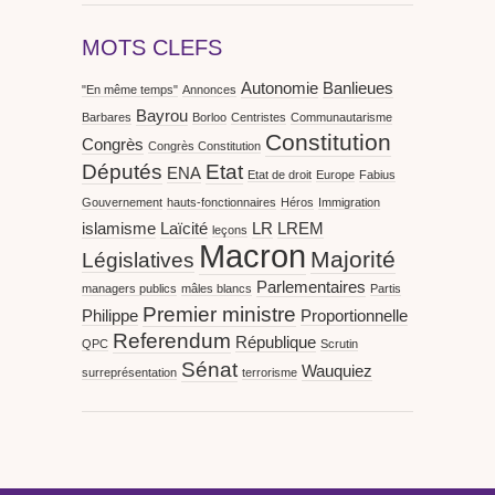
MOTS CLEFS
Autonomie
Banlieues
"En même temps"
Annonces
Bayrou
Barbares
Borloo
Centristes
Communautarisme
Constitution
Congrès
Congrès Constitution
Députés
Etat
ENA
Etat de droit
Europe
Fabius
Gouvernement
hauts-fonctionnaires
Héros
Immigration
islamisme
Laïcité
LR
LREM
leçons
Macron
Majorité
Législatives
Parlementaires
managers publics
mâles blancs
Partis
Premier ministre
Philippe
Proportionnelle
Referendum
République
QPC
Scrutin
Sénat
Wauquiez
surreprésentation
terrorisme