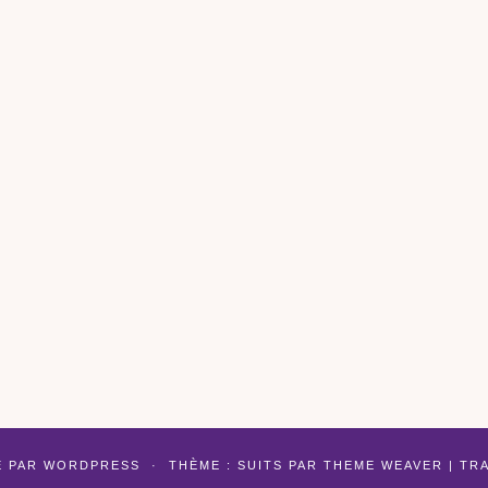
É PAR
WORDPRESS
·
THÈME : SUITS PAR
THEME WEAVER
| TR