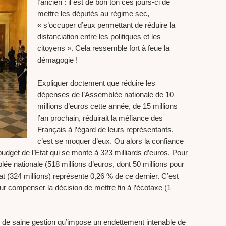
l’ancien : il est de bon ton ces jours-ci de
mettre les députés au régime sec,
« s’occuper d’eux permettant de réduire la
distanciation entre les politiques et les
citoyens ». Cela ressemble fort à feue la
démagogie !
Expliquer doctement que réduire les
dépenses de l’Assemblée nationale de 10
millions d’euros cette année, de 15 millions
l’an prochain, réduirait la méfiance des
Français à l’égard de leurs représentants,
c’est se moquer d’eux. Ou alors la confiance
udget de l’Etat qui se monte à 323 milliards d’euros. Pour
lée nationale (518 millions d’euros, dont 50 millions pour
t (324 millions) représente 0,26 % de ce dernier. C’est
ur compenser la décision de mettre fin à l’écotaxe (1
s de saine gestion qu’impose un endettement intenable de