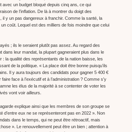
 fait avec un budget bloqué depuis cinq ans, ce qui
ison de l’inflation. De là à montrer du doigt des
 il y un pas dangereux à franchir. Comme la santé, la
 un coût. Lequel est des milliers de fois moindre que celui
yés ; ils le seraient plutôt pas assez. Au regard des
nt dans leur mandat, la plupart gagneraient plus dans le
tir : la qualité des représentants de la nation baisse, les
sant de la politique. « La place doit être bonne puisqu’ils
tains. Il y aura toujours des candidats pour gagner 5 400 €
aire face à l’exécutif et à l’administration ? Comme s’y
damne les élus de la majorité à se contenter de voter les
és vont voir ailleurs.
Lagarde explique ainsi que les membres de son groupe se
rité d’entre eux ne se représenteront pas en 2022 ». Non
ats dans le temps, qui ne peut être rétroactif, mais
 chose ». Le renouvellement peut être un bien ; attention à