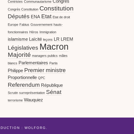
Congrès
Centristes
Communautarisme
Constitution
Congrès Constitution
Députés
Etat
ENA
Etat de droit
Europe
Fabius
Gouvernement
hauts-
fonctionnaires
Héros
Immigration
islamisme
Laïcité
LR
LREM
leçons
Macron
Législatives
Majorité
managers publics
mâles
Parlementaires
blancs
Partis
Premier ministre
Philippe
Proportionnelle
QPC
Referendum
République
Sénat
Scrutin
surreprésentation
Wauquiez
terrorisme
ADUCTION :
WOLFORG
.