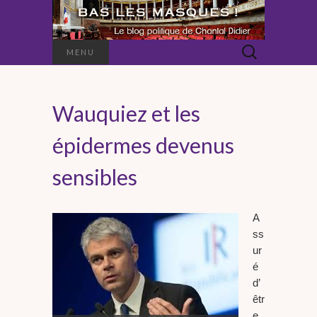
Rechercher :
MENU
Wauquiez et les
épidermes devenus
sensibles
A
ss
ur
é
d’
êtr
e