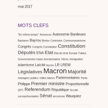
mai 2017
MOTS CLEFS
Autonomie
Banlieues
"En même temps"
Annonces
Bayrou
Barbares
Borloo
Centristes
Communautarisme
Constitution
Congrès
Congrès Constitution
Députés
Etat
ENA
Etat de droit
Europe
Fabius
Gouvernement
hauts-fonctionnaires
Héros
Immigration
islamisme
Laïcité
LR
LREM
leçons
Macron
Majorité
Législatives
Parlementaires
managers publics
mâles blancs
Partis
Premier ministre
Philippe
Proportionnelle
Referendum
République
QPC
Scrutin
Sénat
Wauquiez
surreprésentation
terrorisme