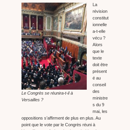
La
révision
constitut
ionnelle
a-t-elle
vécu ?
Alors
que le
texte
doit être
présent
é au
conseil
des
Le Congrès se réunira-t-il à
ministre
Versailles ?
s du 9
mai, les
oppositions s’affirment de plus en plus. Au
point que le vote par le Congrès réuni à