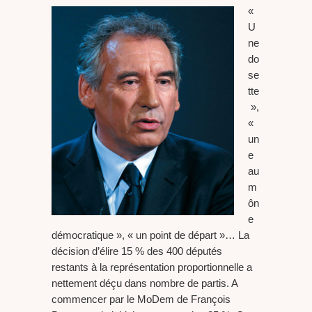
«
U
ne
do
se
tte
»,
«
un
e
au
m
ôn
e
démocratique », « un point de départ »… La
décision d’élire 15 % des 400 députés
restants à la représentation proportionnelle a
nettement déçu dans nombre de partis. A
commencer par le MoDem de François