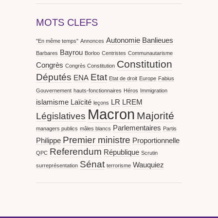
MOTS CLEFS
Autonomie
Banlieues
"En même temps"
Annonces
Bayrou
Barbares
Borloo
Centristes
Communautarisme
Constitution
Congrès
Congrès Constitution
Députés
Etat
ENA
Etat de droit
Europe
Fabius
Gouvernement
hauts-fonctionnaires
Héros
Immigration
islamisme
Laïcité
LR
LREM
leçons
Macron
Majorité
Législatives
Parlementaires
managers publics
mâles blancs
Partis
Premier ministre
Philippe
Proportionnelle
Referendum
République
QPC
Scrutin
Sénat
Wauquiez
surreprésentation
terrorisme