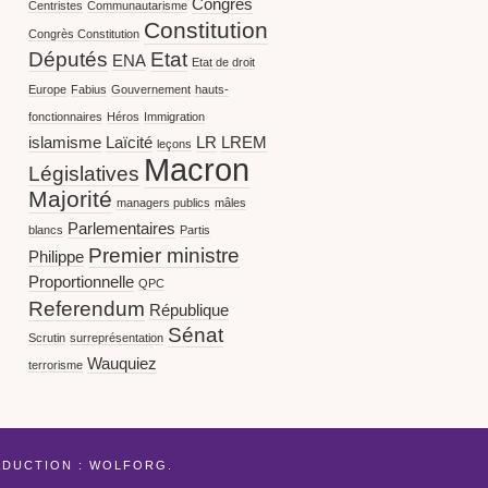
Congrès
Centristes
Communautarisme
Constitution
Congrès Constitution
Députés
Etat
ENA
Etat de droit
Europe
Fabius
Gouvernement
hauts-
fonctionnaires
Héros
Immigration
islamisme
Laïcité
LR
LREM
leçons
Macron
Législatives
Majorité
managers publics
mâles
Parlementaires
blancs
Partis
Premier ministre
Philippe
Proportionnelle
QPC
Referendum
République
Sénat
Scrutin
surreprésentation
Wauquiez
terrorisme
ADUCTION :
WOLFORG
.