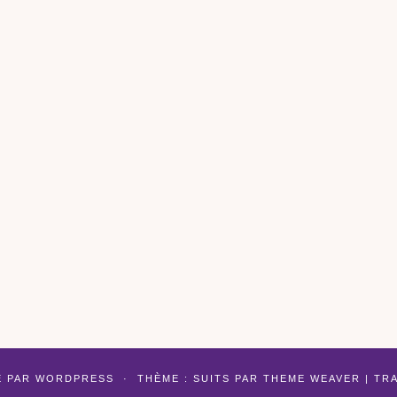
É PAR
WORDPRESS
·
THÈME : SUITS PAR
THEME WEAVER
| TR