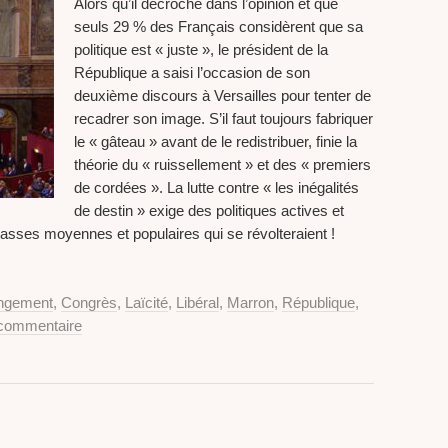
Alors qu’il décroche dans l’opinion et que
seuls 29 % des Français considèrent que sa
politique est « juste », le président de la
République a saisi l’occasion de son
deuxième discours à Versailles pour tenter de
recadrer son image. S’il faut toujours fabriquer
le « gâteau » avant de le redistribuer, finie la
théorie du « ruissellement » et des « premiers
de cordées ». La lutte contre « les inégalités
de destin » exige des politiques actives et
lasses moyennes et populaires qui se révolteraient !
ngement
,
Congrès
,
Laïcité
,
Libéral
,
Marron
,
République
,
 commentaire