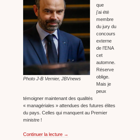
que
j’ai été
membre
du jury du
concours
externe
de l’ENA
cet
automne.
Réserve
oblige.
Photo J-B Vernier, JBVnews
Mais je
peux
témoigner maintenant des qualités
« managériales » attendues des futures élites
du pays. Celles qui manquent au Premier
ministre !
Continuer la lecture
→