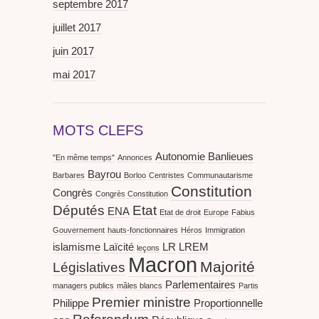
septembre 2017
juillet 2017
juin 2017
mai 2017
MOTS CLEFS
Autonomie
Banlieues
"En même temps"
Annonces
Bayrou
Barbares
Borloo
Centristes
Communautarisme
Constitution
Congrès
Congrès Constitution
Députés
Etat
ENA
Etat de droit
Europe
Fabius
Gouvernement
hauts-fonctionnaires
Héros
Immigration
islamisme
Laïcité
LR
LREM
leçons
Macron
Majorité
Législatives
Parlementaires
managers publics
mâles blancs
Partis
Premier ministre
Philippe
Proportionnelle