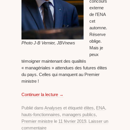
concours
externe
de l’ENA
cet
automne.
Réserve
oblige.
Photo J-B Vernier, JBVnews
Mais je
peux
témoigner maintenant des qualités
« managériales » attendues des futures élites
du pays. Celles qui manquent au Premier
ministre !
Continuer la lecture
→
Publié dans
Analyses
et étiqueté
élites
,
ENA
,
hauts-fonctionnaires
,
managers publics
,
Premier ministre
le
11 février 2019
.
Laisser un
commentaire