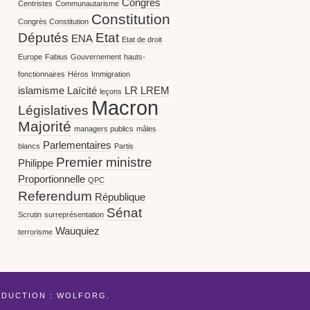
Congrès
Centristes
Communautarisme
Constitution
Congrès Constitution
Députés
Etat
ENA
Etat de droit
Europe
Fabius
Gouvernement
hauts-
fonctionnaires
Héros
Immigration
islamisme
Laïcité
LR
LREM
leçons
Macron
Législatives
Majorité
managers publics
mâles
Parlementaires
blancs
Partis
Premier ministre
Philippe
Proportionnelle
QPC
Referendum
République
Sénat
Scrutin
surreprésentation
Wauquiez
terrorisme
ADUCTION :
WOLFORG
.