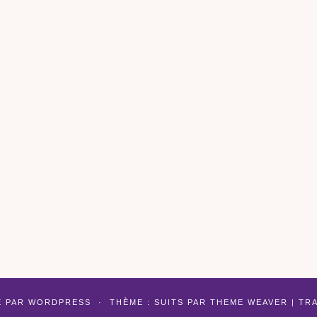
É PAR
WORDPRESS
·
THÈME : SUITS PAR
THEME WEAVER
| TR