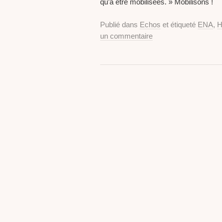
qu’à être mobilisées. » Mobilisons !
Publié dans
Echos
et étiqueté
ENA
,
H
un commentaire