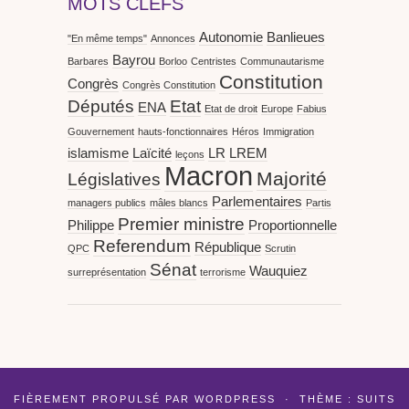
MOTS CLEFS
Autonomie
Banlieues
"En même temps"
Annonces
Bayrou
Barbares
Borloo
Centristes
Communautarisme
Constitution
Congrès
Congrès Constitution
Députés
Etat
ENA
Etat de droit
Europe
Fabius
Gouvernement
hauts-fonctionnaires
Héros
Immigration
islamisme
Laïcité
LR
LREM
leçons
Macron
Majorité
Législatives
Parlementaires
managers publics
mâles blancs
Partis
Premier ministre
Philippe
Proportionnelle
Referendum
République
QPC
Scrutin
Sénat
Wauquiez
surreprésentation
terrorisme
FIÈREMENT PROPULSÉ PAR
WORDPRESS
·
THÈME : SUITS