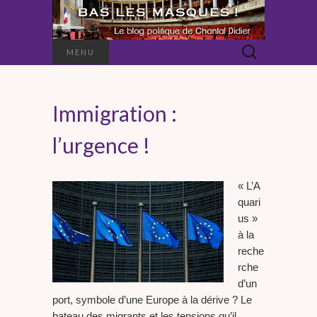
Rechercher :
MENU
Immigration :
l’urgence !
« L’A
quari
us »
à la
reche
rche
d’un
port, symbole d’une Europe à la dérive ? Le
bateau des migrants et les tensions qu’il