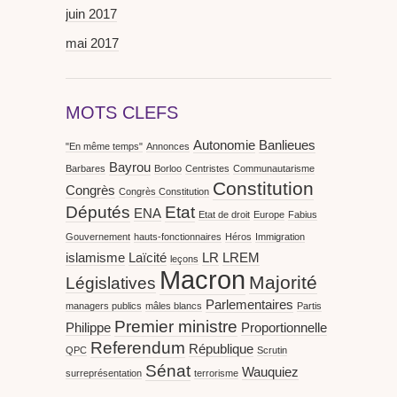
juin 2017
mai 2017
MOTS CLEFS
Autonomie
Banlieues
"En même temps"
Annonces
Bayrou
Barbares
Borloo
Centristes
Communautarisme
Constitution
Congrès
Congrès Constitution
Députés
Etat
ENA
Etat de droit
Europe
Fabius
Gouvernement
hauts-fonctionnaires
Héros
Immigration
islamisme
Laïcité
LR
LREM
leçons
Macron
Majorité
Législatives
Parlementaires
managers publics
mâles blancs
Partis
Premier ministre
Philippe
Proportionnelle
Referendum
République
QPC
Scrutin
Sénat
Wauquiez
surreprésentation
terrorisme