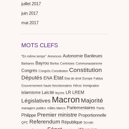
juillet 2017
juin 2017
mai 2017
MOTS CLEFS
Autonomie
Banlieues
"En même temps"
Annonces
Bayrou
Barbares
Borloo
Centristes
Communautarisme
Constitution
Congrès
Congrès Constitution
Députés
Etat
ENA
Etat de droit
Europe
Fabius
Gouvernement
hauts-fonctionnaires
Héros
Immigration
islamisme
Laïcité
LR
LREM
leçons
Macron
Majorité
Législatives
Parlementaires
managers publics
mâles blancs
Partis
Premier ministre
Philippe
Proportionnelle
Referendum
République
QPC
Scrutin