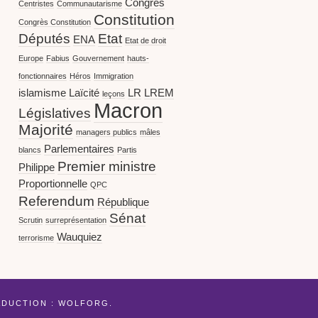
Congrès
Centristes
Communautarisme
Constitution
Congrès Constitution
Députés
Etat
ENA
Etat de droit
Europe
Fabius
Gouvernement
hauts-
fonctionnaires
Héros
Immigration
islamisme
Laïcité
LR
LREM
leçons
Macron
Législatives
Majorité
managers publics
mâles
Parlementaires
blancs
Partis
Premier ministre
Philippe
Proportionnelle
QPC
Referendum
République
Sénat
Scrutin
surreprésentation
Wauquiez
terrorisme
ADUCTION :
WOLFORG
.