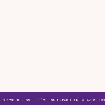
É PAR
WORDPRESS
·
THÈME : SUITS PAR
THEME WEAVER
| TR