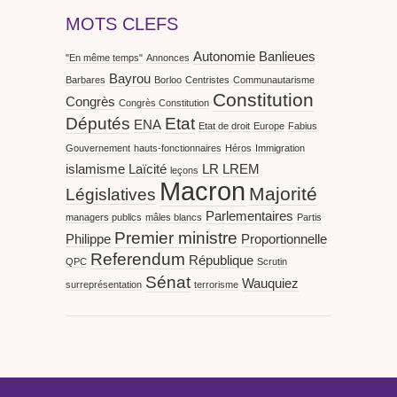
MOTS CLEFS
Autonomie
Banlieues
"En même temps"
Annonces
Bayrou
Barbares
Borloo
Centristes
Communautarisme
Constitution
Congrès
Congrès Constitution
Députés
Etat
ENA
Etat de droit
Europe
Fabius
Gouvernement
hauts-fonctionnaires
Héros
Immigration
islamisme
Laïcité
LR
LREM
leçons
Macron
Majorité
Législatives
Parlementaires
managers publics
mâles blancs
Partis
Premier ministre
Philippe
Proportionnelle
Referendum
République
QPC
Scrutin
Sénat
Wauquiez
surreprésentation
terrorisme