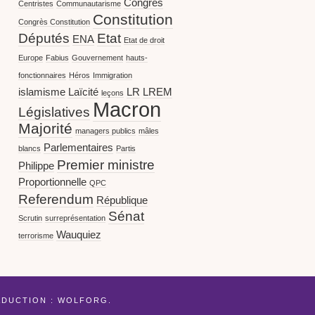
Congrès
Centristes
Communautarisme
Constitution
Congrès Constitution
Députés
Etat
ENA
Etat de droit
Europe
Fabius
Gouvernement
hauts-
fonctionnaires
Héros
Immigration
islamisme
Laïcité
LR
LREM
leçons
Macron
Législatives
Majorité
managers publics
mâles
Parlementaires
blancs
Partis
Premier ministre
Philippe
Proportionnelle
QPC
Referendum
République
Sénat
Scrutin
surreprésentation
Wauquiez
terrorisme
ADUCTION :
WOLFORG
.