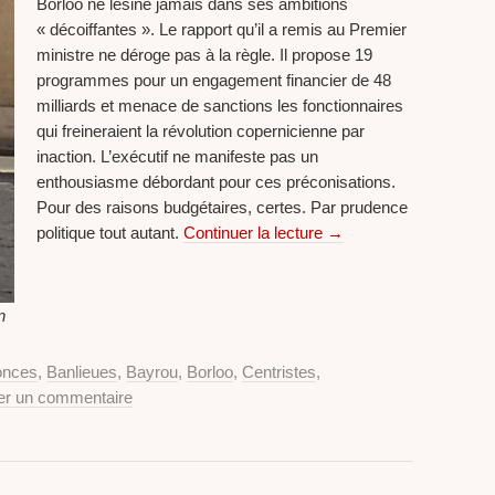
Borloo ne lésine jamais dans ses ambitions
« décoiffantes ». Le rapport qu’il a remis au Premier
ministre ne déroge pas à la règle. Il propose 19
programmes pour un engagement financier de 48
milliards et menace de sanctions les fonctionnaires
qui freineraient la révolution copernicienne par
inaction. L’exécutif ne manifeste pas un
enthousiasme débordant pour ces préconisations.
Pour des raisons budgétaires, certes. Par prudence
politique tout autant.
Continuer la lecture
→
n
onces
,
Banlieues
,
Bayrou
,
Borloo
,
Centristes
,
er un commentaire