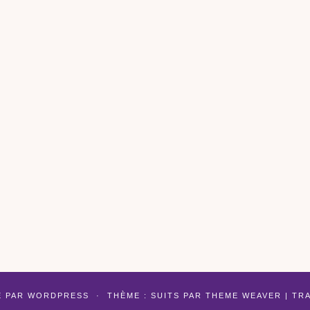
É PAR
WORDPRESS
·
THÈME : SUITS PAR
THEME WEAVER
| TR