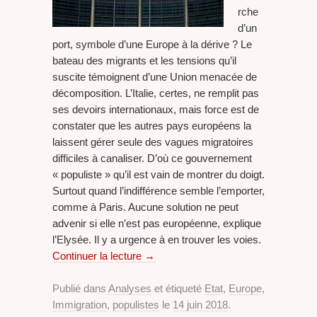
rche
d’un
port, symbole d’une Europe à la dérive ? Le
bateau des migrants et les tensions qu’il
suscite témoignent d’une Union menacée de
décomposition. L’Italie, certes, ne remplit pas
ses devoirs internationaux, mais force est de
constater que les autres pays européens la
laissent gérer seule des vagues migratoires
difficiles à canaliser. D’où ce gouvernement
« populiste » qu’il est vain de montrer du doigt.
Surtout quand l’indifférence semble l’emporter,
comme à Paris. Aucune solution ne peut
advenir si elle n’est pas européenne, explique
l’Elysée. Il y a urgence à en trouver les voies.
Continuer la lecture
→
Publié dans
Analyses
et étiqueté
Etat
,
Europe
,
Immigration
,
populistes
le
14 juin 2018
.