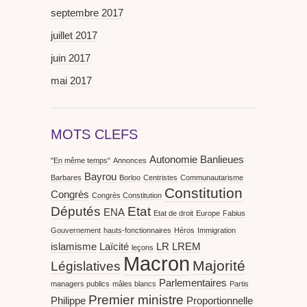
septembre 2017
juillet 2017
juin 2017
mai 2017
MOTS CLEFS
Autonomie
Banlieues
"En même temps"
Annonces
Bayrou
Barbares
Borloo
Centristes
Communautarisme
Constitution
Congrès
Congrès Constitution
Députés
Etat
ENA
Etat de droit
Europe
Fabius
Gouvernement
hauts-fonctionnaires
Héros
Immigration
islamisme
Laïcité
LR
LREM
leçons
Macron
Majorité
Législatives
Parlementaires
managers publics
mâles blancs
Partis
Premier ministre
Philippe
Proportionnelle