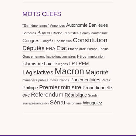
MOTS CLEFS
Autonomie
Banlieues
"En même temps"
Annonces
Bayrou
Barbares
Borloo
Centristes
Communautarisme
Constitution
Congrès
Congrès Constitution
Députés
Etat
ENA
Etat de droit
Europe
Fabius
Gouvernement
hauts-fonctionnaires
Héros
Immigration
islamisme
Laïcité
LR
LREM
leçons
Macron
Majorité
Législatives
Parlementaires
managers publics
mâles blancs
Partis
Premier ministre
Philippe
Proportionnelle
Referendum
République
QPC
Scrutin
Sénat
Wauquiez
surreprésentation
terrorisme