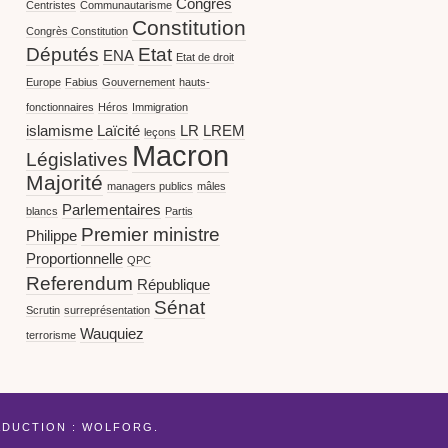
Congrès
Centristes
Communautarisme
Constitution
Congrès Constitution
Députés
Etat
ENA
Etat de droit
Europe
Fabius
Gouvernement
hauts-
fonctionnaires
Héros
Immigration
islamisme
Laïcité
LR
LREM
leçons
Macron
Législatives
Majorité
managers publics
mâles
Parlementaires
blancs
Partis
Premier ministre
Philippe
Proportionnelle
QPC
Referendum
République
Sénat
Scrutin
surreprésentation
Wauquiez
terrorisme
ADUCTION :
WOLFORG
.