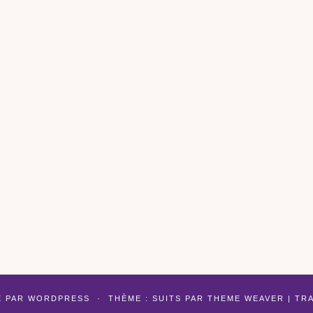
É PAR
WORDPRESS
·
THÈME : SUITS PAR
THEME WEAVER
| TR