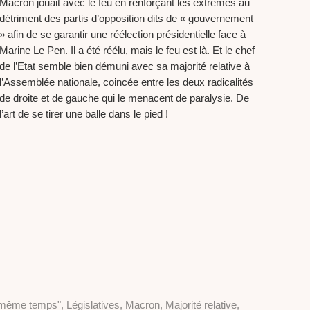
Macron jouait avec le feu en renforçant les extrêmes au
détriment des partis d’opposition dits de « gouvernement
» afin de se garantir une réélection présidentielle face à
Marine Le Pen. Il a été réélu, mais le feu est là. Et le chef
de l’Etat semble bien démuni avec sa majorité relative à
l’Assemblée nationale, coincée entre les deux radicalités
de droite et de gauche qui le menacent de paralysie. De
l’art de se tirer une balle dans le pied !
 même temps"
,
Législatives
,
Macron
,
Majorité relative
,