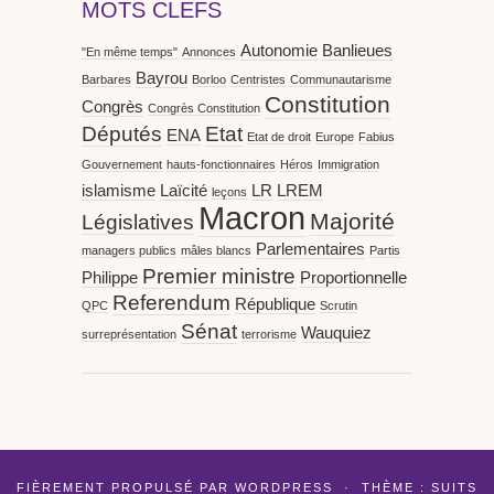
MOTS CLEFS
Autonomie
Banlieues
"En même temps"
Annonces
Bayrou
Barbares
Borloo
Centristes
Communautarisme
Constitution
Congrès
Congrès Constitution
Députés
Etat
ENA
Etat de droit
Europe
Fabius
Gouvernement
hauts-fonctionnaires
Héros
Immigration
islamisme
Laïcité
LR
LREM
leçons
Macron
Majorité
Législatives
Parlementaires
managers publics
mâles blancs
Partis
Premier ministre
Philippe
Proportionnelle
Referendum
République
QPC
Scrutin
Sénat
Wauquiez
surreprésentation
terrorisme
FIÈREMENT PROPULSÉ PAR
WORDPRESS
·
THÈME : SUITS