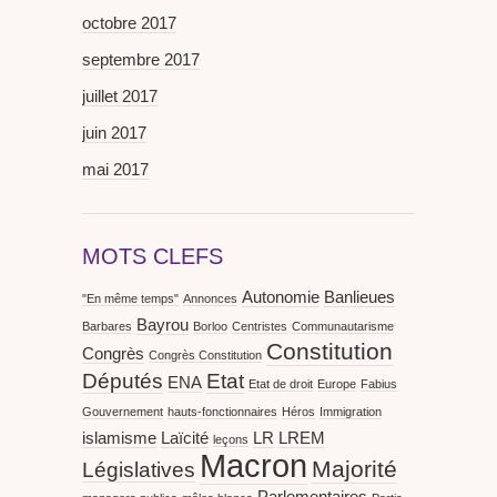
octobre 2017
septembre 2017
juillet 2017
juin 2017
mai 2017
MOTS CLEFS
Autonomie
Banlieues
"En même temps"
Annonces
Bayrou
Barbares
Borloo
Centristes
Communautarisme
Constitution
Congrès
Congrès Constitution
Députés
Etat
ENA
Etat de droit
Europe
Fabius
Gouvernement
hauts-fonctionnaires
Héros
Immigration
islamisme
Laïcité
LR
LREM
leçons
Macron
Majorité
Législatives
Parlementaires