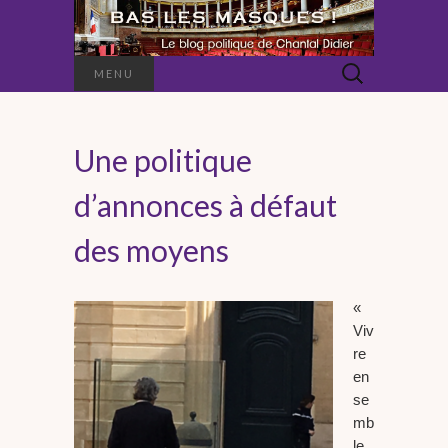
Rechercher :
MENU
Une politique
d’annonces à défaut
des moyens
«
Viv
re
en
se
mb
le,