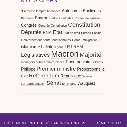
MOTS CLEFS
Autonomie
Banlieues
"En même temps"
Annonces
Bayrou
Barbares
Borloo
Centristes
Communautarisme
Constitution
Congrès
Congrès Constitution
Députés
Etat
ENA
Etat de droit
Europe
Fabius
Gouvernement
hauts-fonctionnaires
Héros
Immigration
islamisme
Laïcité
LR
LREM
leçons
Macron
Majorité
Législatives
Parlementaires
managers publics
mâles blancs
Partis
Premier ministre
Philippe
Proportionnelle
Referendum
République
QPC
Scrutin
Sénat
Wauquiez
surreprésentation
terrorisme
FIÈREMENT PROPULSÉ PAR
WORDPRESS
·
THÈME : SUITS