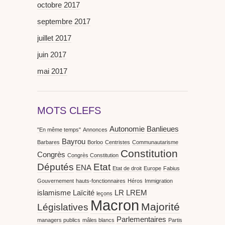
octobre 2017
septembre 2017
juillet 2017
juin 2017
mai 2017
MOTS CLEFS
Autonomie
Banlieues
"En même temps"
Annonces
Bayrou
Barbares
Borloo
Centristes
Communautarisme
Constitution
Congrès
Congrès Constitution
Députés
Etat
ENA
Etat de droit
Europe
Fabius
Gouvernement
hauts-fonctionnaires
Héros
Immigration
islamisme
Laïcité
LR
LREM
leçons
Macron
Majorité
Législatives
Parlementaires
managers publics
mâles blancs
Partis