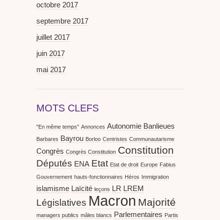
octobre 2017
septembre 2017
juillet 2017
juin 2017
mai 2017
MOTS CLEFS
Autonomie
Banlieues
"En même temps"
Annonces
Bayrou
Barbares
Borloo
Centristes
Communautarisme
Constitution
Congrès
Congrès Constitution
Députés
Etat
ENA
Etat de droit
Europe
Fabius
Gouvernement
hauts-fonctionnaires
Héros
Immigration
islamisme
Laïcité
LR
LREM
leçons
Macron
Majorité
Législatives
Parlementaires
managers publics
mâles blancs
Partis