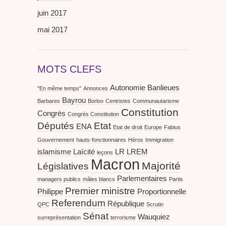
juin 2017
mai 2017
MOTS CLEFS
Autonomie
Banlieues
"En même temps"
Annonces
Bayrou
Barbares
Borloo
Centristes
Communautarisme
Constitution
Congrès
Congrès Constitution
Députés
Etat
ENA
Etat de droit
Europe
Fabius
Gouvernement
hauts-fonctionnaires
Héros
Immigration
islamisme
Laïcité
LR
LREM
leçons
Macron
Majorité
Législatives
Parlementaires
managers publics
mâles blancs
Partis
Premier ministre
Philippe
Proportionnelle
Referendum
République
QPC
Scrutin
Sénat
Wauquiez
surreprésentation
terrorisme