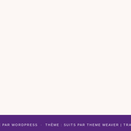
É PAR
WORDPRESS
·
THÈME : SUITS PAR
THEME WEAVER
| TR