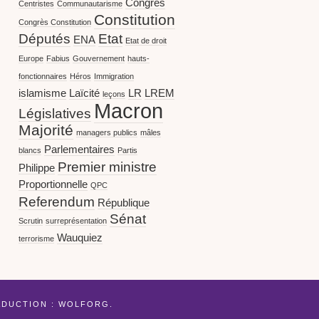
Congrès
Centristes
Communautarisme
Constitution
Congrès Constitution
Députés
Etat
ENA
Etat de droit
Europe
Fabius
Gouvernement
hauts-
fonctionnaires
Héros
Immigration
islamisme
Laïcité
LR
LREM
leçons
Macron
Législatives
Majorité
managers publics
mâles
Parlementaires
blancs
Partis
Premier ministre
Philippe
Proportionnelle
QPC
Referendum
République
Sénat
Scrutin
surreprésentation
Wauquiez
terrorisme
ADUCTION :
WOLFORG
.