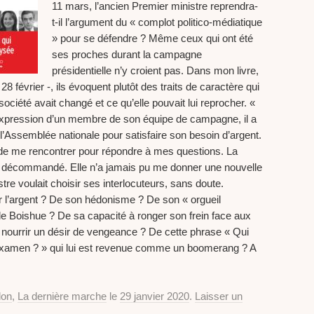
11 mars, l’ancien Premier ministre reprendra-
t-il l’argument du « complot politico-médiatique
» pour se défendre ? Même ceux qui ont été
ses proches durant la campagne
présidentielle n’y croient pas. Dans mon livre,
28 février -, ils évoquent plutôt des traits de caractère qui
société avait changé et ce qu’elle pouvait lui reprocher. «
l’expression d’un membre de son équipe de campagne, il a
e l’Assemblée nationale pour satisfaire son besoin d’argent.
 de me rencontrer pour répondre à mes questions. La
 a décommandé. Elle n’a jamais pu me donner une nouvelle
tre voulait choisir ses interlocuteurs, sans doute.
our l’argent ? De son hédonisme ? De son « orgueil
e Boishue ? De sa capacité à ronger son frein face aux
 nourrir un désir de vengeance ? De cette phrase « Qui
 examen ? » qui lui est revenue comme un boomerang ? A
lon
,
La dernière marche
le
29 janvier 2020
.
Laisser un