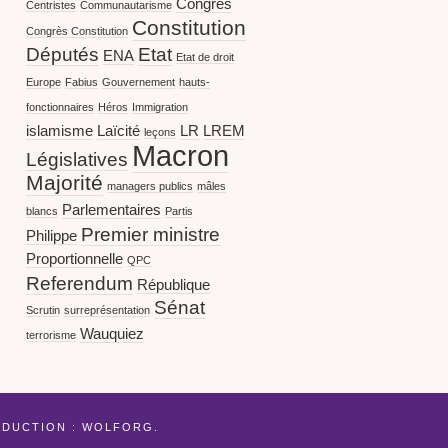
Congrès
Centristes
Communautarisme
Constitution
Congrès Constitution
Députés
Etat
ENA
Etat de droit
Europe
Fabius
Gouvernement
hauts-
fonctionnaires
Héros
Immigration
islamisme
Laïcité
LR
LREM
leçons
Macron
Législatives
Majorité
managers publics
mâles
Parlementaires
blancs
Partis
Premier ministre
Philippe
Proportionnelle
QPC
Referendum
République
Sénat
Scrutin
surreprésentation
Wauquiez
terrorisme
ADUCTION :
WOLFORG
.