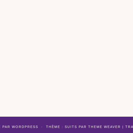
É PAR
WORDPRESS
·
THÈME : SUITS PAR
THEME WEAVER
| TR