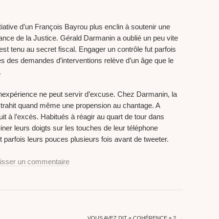
itiative d’un François Bayrou plus enclin à soutenir une
dance de la Justice. Gérald Darmanin a oublié un peu vite
st tenu au secret fiscal. Engager un contrôle fut parfois
es des demandes d’interventions relève d’un âge que le
.
nexpérience ne peut servir d’excuse. Chez Darmanin, la
le trahit quand même une propension au chantage. A
it à l’excès. Habitués à réagir au quart de tour dans
reiner leurs doigts sur les touches de leur téléphone
t parfois leurs pouces plusieurs fois avant de tweeter.
isser un commentaire
VOUS AVEZ DIT « COHÉRENCE » ?
→