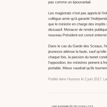
pas comme un épouvantail.
Les magistrats n’ont pas apprécié l’in
collègue amie qu’à garantir l’indépen
que le ministre en charge des impôts e
dissuasif. Menacer de rendre publiqu
nouveau Président est censé enterrer
Dans le cas du Garde des Sceaux, l’i
jeunesse atténue la faute, sauf qu’el
chaque fois, la passion du tweet condu
l’opposition, les ministres peinent à f
portable. Mieux vaudrait qu’ils tournen
Publié dans
Humeur
le
2 juin 2017
.
La
←
UNE ASSEMBLÉE DE GODILLOTS